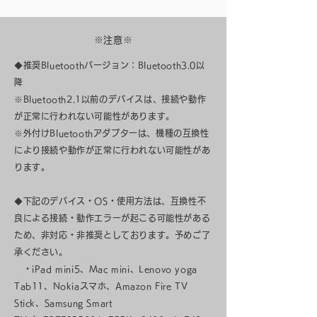
※注意※
◆推奨Bluetoothバージョン：Bluetooth3.0以
降
※Bluetooth2.1以前のデバイスは、接続や動作
が正常に行われない可能性があります。
※外付けBluetoothアダプターは、機種の互換性
により接続や動作が正常に行われない可能性があ
ります。
◆下記のデバイス・OS・使用方法は、互換性不
良による接続・動作エラーが起こる可能性がある
ため、非対応・非推奨としております。予めご了
承ください。
・iPad mini5、Mac mini、Lenovo yoga
Tab11、Nokiaスマホ、Amazon Fire TV
Stick、Samsung Smart