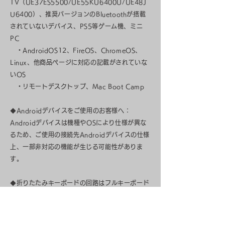
TV（UE37ES5500/UE55KU6400U/UE48J
U6400）、推奨バージョンのBluetoothが搭載
されていないデバイス、PS5等ゲーム機、ミニ
PC
・AndroidOS12、FireOS、ChromeOS、
Linux、他商品ページに対応の記載がされていな
いOS
・リモートデスクトップ、Mac Boot Camp
◆Androidデバイスをご使用のお客様へ：
Androidデバイスは機種やOSにより仕様が異な
るため、ご使用の接続先Androidデバイスの仕様
上、一部非対応の機能が生じる可能性がありま
す。
◆折りたたみキーボードの回路はフルキーボード
と異なるため、一部のショートカットキー（複数
キーの同時押し）が機能しない可能性がありま
す。