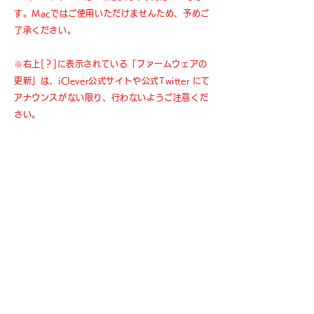
す。Macではご使用いただけませんため、予めご
了承ください。
※右上[？]に表示されている「ファームウェアの
更新」は、iClever公式サイトや公式Twitter にて
アナウンスがない限り、行わないようご注意くだ
さい。
※［Fn］は特殊なキーのため、カスタマイズがで
きません。
※G06では、複数のマクロを個数・セット（プ
ロファイル）数、いずれも制限なく作成できま
す。
なお、プロファイルの切り替えは、ソフトウェア
の該当箇所をマウスでクリックする必要がありま
す。