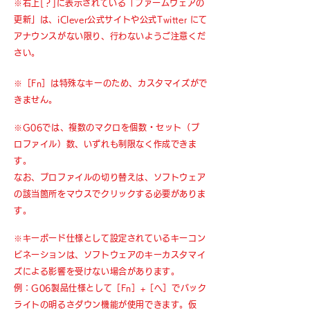
※右上[？]に表示されている「ファームウェア
の
更新」は、iClever公式サイトや公式Twitter にて
アナウンスがない限り、行わないようご注意くだ
さい。
​※［Fn］は特殊なキーのため、カスタマイズがで
きません。
※G06では、複数のマクロを個数・セット（プ
ロファイル）数、いずれも制限なく作成できま
す。
なお、プロファイルの切り替えは、ソフトウェア
の該当箇所をマウスでクリックする必要がありま
す。
※キーボード仕様として設定されているキーコン
ビネーションは、ソフトウェアのキーカスタマイ
ズによる影響を受けない場合があります。
例：G06製品仕様として［Fn］+［へ］でバック
ライトの明るさダウン機能が使用できます。仮