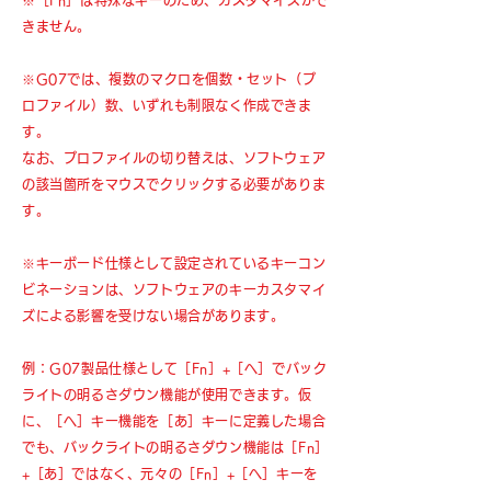
※［Fn］は特殊なキーのため、カスタマイズがで
きません。
※G07では、複数のマクロを個数・セット（プ
ロファイル）数、いずれも制限なく作成できま
す。
なお、プロファイルの切り替えは、ソフトウェア
の該当箇所をマウスでクリックする必要がありま
す。
※キーボード仕様として設定されているキーコン
ビネーションは、ソフトウェアのキーカスタマイ
ズによる影響を受けない場合があります。
例：G07製品仕様として［Fn］+［へ］でバック
ライトの明るさダウン機能が使用できます。仮
に、［へ］キー機能を［あ］キーに定義した場合
でも、バックライトの明るさダウン機能は［Fn］
+［あ］ではなく、元々の［Fn］+［へ］キーを