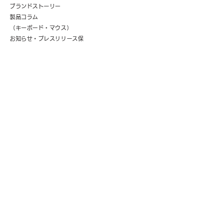
​ブランドストーリー
製品コラム
（キーボード・マウス）
お知らせ・プレスリリース​
保
証サポート・正規販売店
法人のお客様
お見積りや資料請求など、お気軽に下記アドレスまで
ご連絡ください。
b2bsupport@iclever.com
お客様のサポート
Q&A
接続方法動画
​説明書ダウンロード
ゲーミングキーボード
ソフトウェアダウンロード
カスタマーサービス
（平日9～18時、
​ 土日祝・年末年始休）