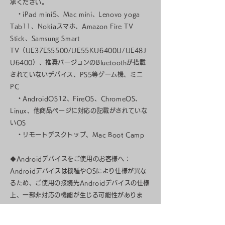
承ください。
・iPad mini5、Mac mini、Lenovo yoga
Tab11、Nokiaスマホ、Amazon Fire TV
Stick、Samsung Smart
TV（UE37ES5500/UE55KU6400U/UE48J
U6400）、推奨バージョンのBluetoothが搭載
されていないデバイス、PS5等ゲーム機、ミニ
PC
・AndroidOS12、FireOS、ChromeOS、
Linux、他商品ページに対応の記載がされていな
いOS
・リモートデスクトップ、Mac Boot Camp
◆Androidデバイスをご使用のお客様へ：
Androidデバイスは機種やOSにより仕様が異な
るため、ご使用の接続先Androidデバイスの仕様
上、一部非対応の機能が生じる可能性がありま
す。