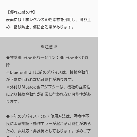
【優れた耐久性】
表面には工学レベルのABS素材を採用し、滑り止
め、指紋防止、傷防止効果があります。
※注意※
◆推奨Bluetoothバージョン：Bluetooth3.0以
降
※Bluetooth2.1以前のデバイスは、接続や動作
が正常に行われない可能性があります。
※外付けBluetoothアダプターは、機種の互換性
により接続や動作が正常に行われない可能性があ
ります。
◆下記のデバイス・OS・使用方法は、互換性不
良による接続・動作エラーが起こる可能性がある
ため、非対応・非推奨としております。予めご了