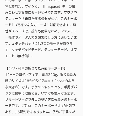
このキーボードは、タッチパッドとテンキーが一
体化されたデザインで、「fn+space」キーの組
み合わせで簡単にモード切替できます。マウスや
テンキーを別途持ち運ぶ必要がなく、このキーボ
ード1つで様々な入力ニーズに対応できます。切
替がスムーズで、操作も簡単なため、ジェスチャ
ー操作やデータ入力を頻繁に行う方に適していま
す。▲タッチパッドには3つのモードがありま
す：タッチパッドモード、テンキーモード、オフ
モード（無機能）。
【小型・軽量の折りたたみ式キーボード】
12mmの薄型ボディで、重さ220g、折りたたみ
時のサイズは185×95×17mm（iPhoneのよう
な大きさ）です。ポケットやリュック、手提げバ
ッグに簡単に収納でき、いつでも使用できます。
リモートワークや外出の多い方にも最適のキーボ
ードです。ご注意：このキーボードはUS配列で
あり、JIS配列ではありません。予めご了承くだ