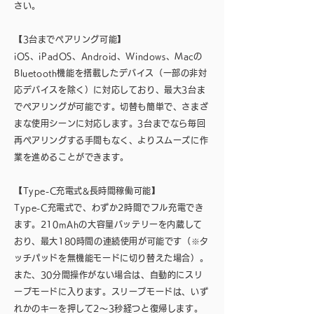
さい。
【3台までペアリング可能】
iOS、iPadOS、Android、Windows、Macの
Bluetooth機能を搭載したデバイス（一部の非対
応デバイスを除く）に対応しており、最大3台ま
でペアリングが可能です。切替も簡単で、さまざ
まな使用シーンに対応します。3台までなら毎回
再ペアリングする手間もなく、よりスムーズに作
業を進めることができます。
【Type-C充電式&長時間稼働可能】
Type-C充電式で、わずか2時間でフル充電でき
ます。210mAhの大容量バッテリーを内蔵して
おり、最大180時間の連続使用が可能です（※タ
ッチパッドを無機能モードに切り替えた場合）。
また、30分間操作がない場合は、自動的にスリ
ープモードに入ります。スリープモードは、いず
れかのキーを押して2～3秒経つと復帰します。