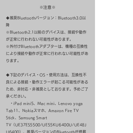
※注意※
◆推奨Bluetoothバージョン：Bluetooth3.0以
降
※Bluetooth2.1以前のデバイスは、接続や動作
が正常に行われない可能性があります。
※外付けBluetoothアダプターは、機種の互換性
により接続や動作が正常に行われない可能性があ
ります。
◆下記のデバイス・OS・使用方法は、互換性不
良による接続・動作エラーが起こる可能性がある
ため、非対応・非推奨としております。予めご了
承ください。
・iPad mini5、Mac mini、Lenovo yoga
Tab11、Nokiaスマホ、Amazon Fire TV
Stick、Samsung Smart
TV（UE37ES5500/UE55KU6400U/UE48J
U6400）、推奨バージョンのBluetoothが搭載