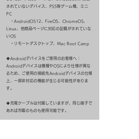
されていないデバイス、PS5等ゲーム機、ミニ
PC
・AndroidOS12、FireOS、ChromeOS、
Linux、他商品ページに対応の記載がされていな
いOS
・リモートデスクトップ、Mac Boot Camp
◆Androidデバイスをご使用のお客様へ：
Androidデバイスは機種やOSにより仕様が異な
るため、ご使用の接続先Androidデバイスの仕様
上、一部非対応の機能が生じる可能性がありま
す。
◆充電ケーブルは付属していますが、同じ端子で
あれば市販のものも使用可能です。
◆当製品の電源スイッチは、つまみを左右にスラ
イドさせることで電源のオンオフができます。押