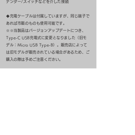
テンダー/スイッチなどを介した接続
◆充電ケーブルは付属していますが、同じ端子で
あれば市販のものも使用可能です。
※※当製品はバージョンアップデートにつき、
Type-C USB充電式に変更となりました（旧モ
デル：Micro USB Type-B）。販売店によって
は旧モデルが販売されている場合があるため、ご
購入の際は予めご注意ください。
◆当製品の電源スイッチは、つまみを左右にスラ
イドさせることで電源のオンオフができます。押
しボタン式ではありません。
◆接続後、ご使用前に［Fn］+［Q］/［Fn］+
［W］をのいずれか同時押しして、
Mac/Windowsシステムの登録を行ってくださ
い。
※上記により、キーボード上にシステムの登録が