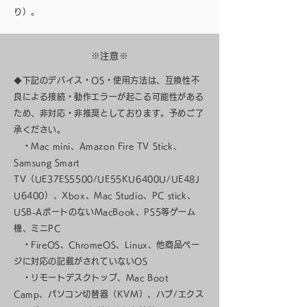
り）。
※注意※
◆下記のデバイス・OS・使用方法は、互換性不
良による接続・動作エラーが起こる可能性がある
ため、非対応・非推奨としております。予めご了
承ください。
・Mac mini、Amazon Fire TV Stick、
Samsung Smart
TV（UE37ES5500/UE55KU6400U/UE48J
U6400）、Xbox、Mac Studio、PC stick、
USB-AポートのないMacBook、PS5等ゲーム
機、ミニPC
・FireOS、ChromeOS、Linux、他商品ペー
ジに対応の記載がされていないOS
・リモートデスクトップ、Mac Boot
Camp、パソコン切替器（KVM）、ハブ/エクス