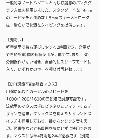
一般的なノートパソコンと同じ打鍵感のパンタグ
ラフ方式を採用しました。スタンダードな19mm
のキーピッチと浅めな1.8mmのキーストローク
は、滑らかで快適なタイピングを提供します。
【充電式】
軽量薄型で持ち運びしやすく2時間でフル充電が
でき約90時間の連続使用が可能です｡また、30
分間操作がない場合、自動的にスリープモードに
入り、いずれかのキーを押せば再起動します。
【DPI調節可能&静音マウス】
用途に応じてカーソルのスピードを
1000/1200/1600の三段階で調節可能です。
流線型のマウスは手にピッタリとフィットするデ
ザインを追求。クリック音を抑えたサイレントス
イッチを採用しており、静かなクリック音を実
現。図書館などでも周囲を気にせずに使用できま
す。マウスには単4乾電池2本が必要です（別売