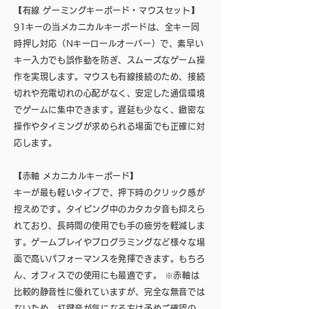
【有線 ゲーミングキーボード・マウスセット】
91キーの当メカニカルキーボードは、全キー同
時押し対応（Nキーロールオーバー）で、素早い
キー入力でも誤作動を防ぎ、スムーズなゲーム操
作を実現します。マウスも有線接続のため、接続
切れや充電切れの心配がなく、安定した通信環境
でゲームに集中できます。遅延も少なく、緻密な
操作やタイミングが求められる場面でも正確に対
応します。
【赤軸 メカニカルキーボード】
キーが最も軽いタイプで、押下時のクリック感が
控えめです。タイピング中のカタカタ音も抑えら
れており、長時間の使用でも手の疲労を軽減しま
す。ゲームプレイやプログラミングなど様々な場
面で高いパフォーマンスを発揮できます。もちろ
ん、オフィスでの使用にも最適です。 ※赤軸は
比較的静音性に優れていますが、完全な無音では
ないため、打鍵音が気になる方は予めご確認の