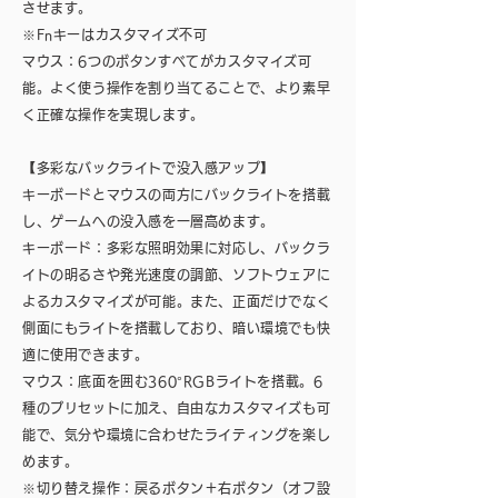
させます。
※Fnキーはカスタマイズ不可
マウス：6つのボタンすべてがカスタマイズ可
能。よく使う操作を割り当てることで、より素早
く正確な操作を実現します。
【多彩なバックライトで没入感アップ】
キーボードとマウスの両方にバックライトを搭載
し、ゲームへの没入感を一層高めます。
キーボード：多彩な照明効果に対応し、バックラ
イトの明るさや発光速度の調節、ソフトウェアに
よるカスタマイズが可能。また、正面だけでなく
側面にもライトを搭載しており、暗い環境でも快
適に使用できます。
マウス：底面を囲む360°RGBライトを搭載。6
種のプリセットに加え、自由なカスタマイズも可
能で、気分や環境に合わせたライティングを楽し
めます。
※切り替え操作：戻るボタン＋右ボタン（オフ設