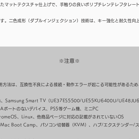
れたマットテクスチャ仕上げで、手触りの良いポリブチレンテレフタレー
です。二色成形（ダブルインジェクション）技術は、キー強化と耐久性向
※注意※
使用方法は、互換性不良による接続・動作エラーが起こる可能性があるため
。
ick、Samsung Smart TV（UE37ES5500/UE55KU6400U/UE48J
n、USB-Aポートのないデバイス、PS5等ゲーム機、ミニPC
hromeOS、Linux、他商品ページに対応の記載がされていないOS
c Boot Camp、パソコン切替器（KVM）、ハブ/エクステンダー