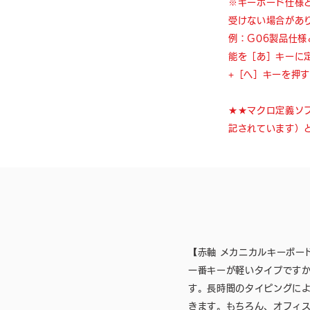
※キーボード仕様
受けない場合があ
例：G06製品仕
能を［あ］キーに
+［へ］キーを押
★★マクロ定義ソ
記されています）
【赤軸 メカニカルキーボー
一番キーが軽いタイプです
す。長時間のタイピングに
きます。もちろん、オフィ