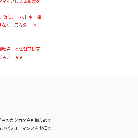
タマイズによる影響を
す。仮に、［へ］キー機
はなく、元々の［Fn］
機種名（本体背面に表
ださい。★★
グ中のカタカタ音も抑えめで
高いパフォーマンスを発揮で