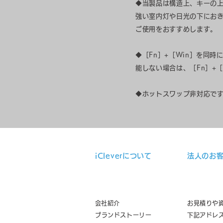
◆当製品は構造上、キーの
強い室内灯や日光の下にお
ご使用をおすすめします。
◆［Fn］+［Win］を同時
能しない場合は、［Fn］+
◆ホットスワップ非対応で
iCleverについて
法人のお
​
会社紹介
お見積りや
​ブランドストーリー
下記アドレ