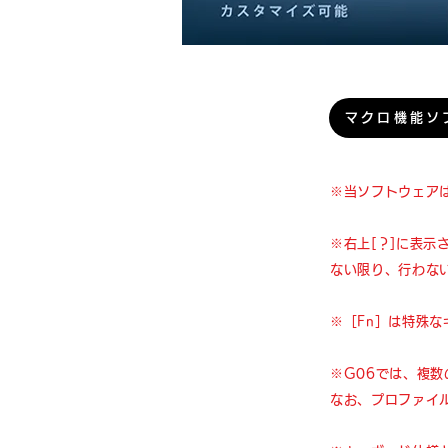
マクロ機能ソ
※当ソフトウェアは
※右上[？]に表示さ
ない限り、行わな
※［Fn］は特殊
※G06では、複
なお、プロファイ