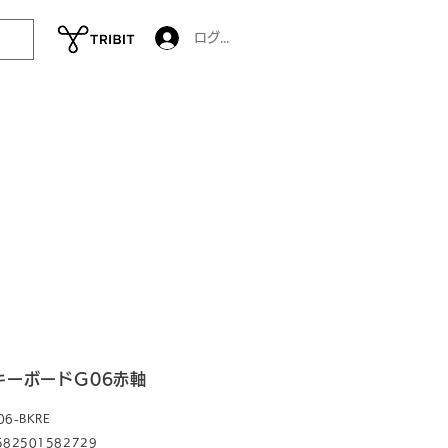
ログイン
キーボードG06赤軸
06-BKRE
582501582729