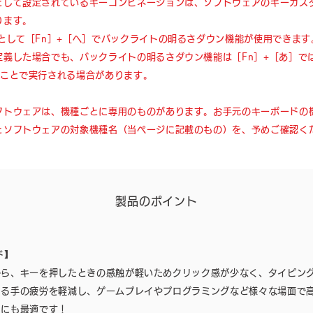
として設定されているキーコンビネーションは、ソフトウェアのキーカス
ります。
様として［Fn］+［へ］でバックライトの明るさダウン機能が使用できま
定義した場合でも、バックライトの明るさダウン機能は［Fn］+［あ］で
すことで実行される場合があります。
フトウェアは、機種ごとに専用のものがあります。お手元のキーボードの
とソフトウェアの対象機種名（当ページに記載のもの）を、予めご確認く
製品のポイント
ド】
から、キーを押したときの感触が軽いためクリック感が少なく、タイピン
よる手の疲労を軽減し、ゲームプレイやプログラミングなど様々な場面で
スにも最適です！