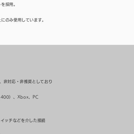
トを採用。
上にのみ使用しています。
、非対応・非推奨としており
U6400）、Xbox、PC
/スイッチなどを介した接続