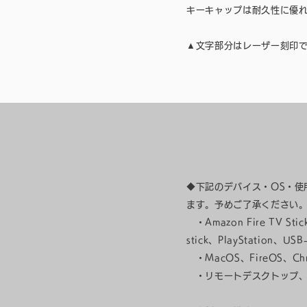
キーキャップは耐久性に優
▲文字部分はレーザー刻印
◆下記のデバイス・OS・
ます。予めご了承ください
・Amazon Fire TV St
stick、PlayStatio
・MacOS、FireOS、C
・リモートデスクトップ、Ma