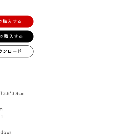
で購入する
nで購入する
ウンロード
3.8*3.9cm
ｇ
m
1
線
dows