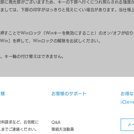
上部に発光部がございますため、キーの下部へ行くにつれ照らされる強度
きましては、下部の印字がはっきりと見えにくい場合があります。当仕様
に押すことでWinロック（Winキーを無効にすること）のオン/オフが切
［Win］を押して、Winロックの解除をお試しください。
す。キー軸の付け替えはできません。
客様
お客様のサポート
お得な
iCl
資料請求など、お気軽に
Q&A
スまでご連絡ください。
接続方法動画