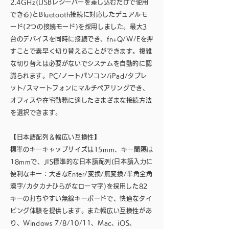
2.4GHz(USBレシーバーを差し込むだけで使用
できる)とBluetooth接続に対応したデュアルモ
ード(2つの接続モード)を採用しました。最大3
台のデバイスを同時に接続でき、fn+Q/W/Eを押
すことで素早く切り替えることができます。複雑
な切り替えは必要がないでシステムを自動的に認
識られます。PC/ノートパソコン/iPad/タブレ
ット/スマートフォンにマルチペアリングでき、
オフィスや在宅勤務に適したさまざまな接続方法
を選択できます。
【日本語配列＆幅広い互換性】
標準のキーキャップサイズは15mm、キー間隔は
18mmで、JIS標準的な日本語配列(日本語入力に
便利なキー：大きなEnter/変換/無変換/半角全角
漢字/カタカナひらがなローマ字)を採用した82
キーの打ちやすい無線キーボードで、快適なタイ
ピング体験を提供します。また幅広い互換性があ
り、Windows 7/8/10/11、Mac、iOS、