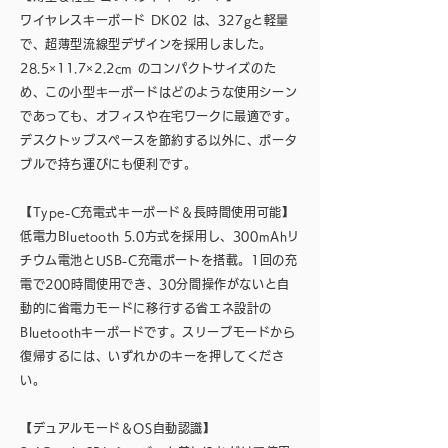
ワイヤレスキーボード DK02 は、327gと軽量
で、超薄型流線型デザインを採用しました。
28.5×11.7×2.2cm のコンパクトサイズのた
め、この小型キーボードはどのような使用シーン
であっても、オフィスや在宅ワークに最適です。
デスクトップスペースを節約する以外に、ポータ
ブルで持ち運びにも便利です。
【Type-C充電式キーボード＆長時間使用可能】
低電力Bluetooth 5.0方式を採用し、300mAhリ
チウム電池とUSB-C充電ポートを搭載。1回の充
電で200時間使用でき、30分間操作がないと自
動的に省電力モードに移行する省エネ設計の
Bluetoothキーボードです。スリープモードから
復帰するには、いずれかのキーを押してくださ
い。
【デュアルモード＆OS自動認識】