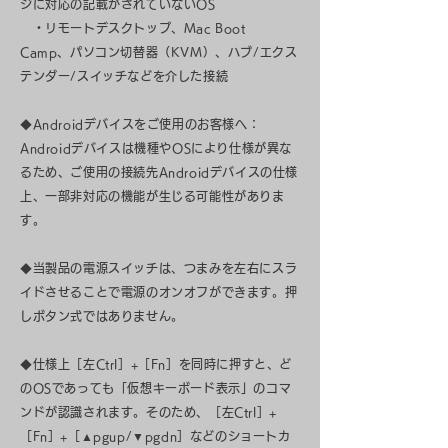
ジに対応の記載がされていないOS
・リモートデスクトップ、Mac Boot
Camp、パソコン切替器（KVM）、ハブ/エクス
テンダー/スイッチなどを介した接続
◆Androidデバイスをご使用のお客様へ：
Androidデバイスは機種やOSにより仕様が異な
るため、ご使用の接続先Androidデバイスの仕様
上、一部非対応の機能が生じる可能性がありま
す。
◆当製品の電源スイッチは、つまみを左右にスラ
イドさせることで電源のオンオフができます。押
しボタン式ではありません。
◆仕様上［左Ctrl］+［Fn］を同時に押すと、ど
のOSであっても「仮想キーボード表示」のコマ
ンドが認識されます。そのため、［左Ctrl］+
［Fn］+［▲pgup/▼pgdn］などのショートカ