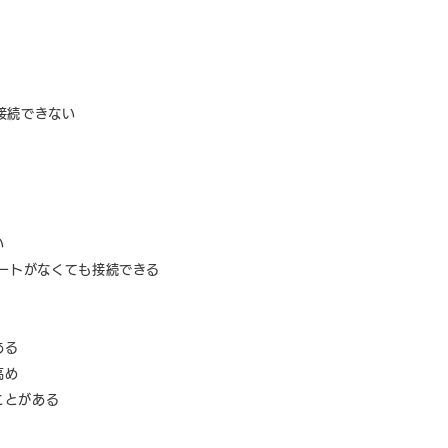
ば接続できない
い
SBポートがなくても接続できる
ある
高め
ことがある