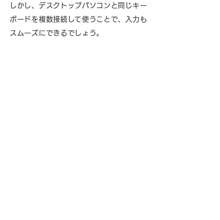
しかし、デスクトップパソコンと同じキー
ボードを複数接続して使うことで、入力も
スムーズにできるでしょう。
パソコンを購入する際のキーボード分のコ
ストを削減できるのも、複数接続のメリッ
トです。
特に、マウスも複数接続にした場合は、そ
の差額がさらに大きくなります。
家電量販店などで売られているパソコン
は、ほとんどがキーボードやマウスもセッ
トになっています。
そのため、導入費用についてはあまり意識
していないかもしれません。
しかし、パソコンメーカーなどのBTOパ